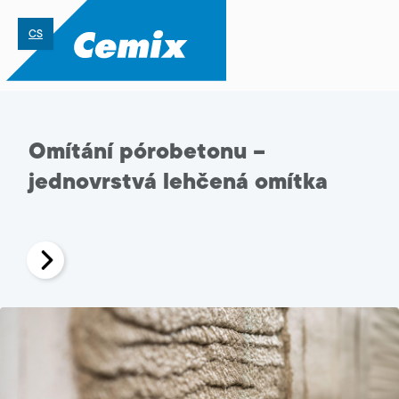
CS
Omítání pórobetonu –
jednovrstvá lehčená omítka